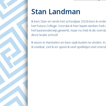
Stan Landman
Ik ben Stan en sinds het schooljaar 25/26 ben ik onde
het Futura College. Voordat ik hier kwam werken heb i
het basisonderwijs gewerkt, maar nu heb ik de overs
deze leuke school!
Ik woon in Harmelen en ben vaak buiten te vinden. In m
ik voetbal, zeil ik en speel ik veel spelletjes met vrien