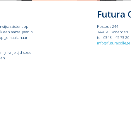
Futura 
rwijsassistent op
Postbus 244
k een aantal jaar in
3440 AE Woerden
tap gemaakt naar
tel: 0348 – 45 73 20
info@futuracollege.
ijn vrije tijd speel
den.