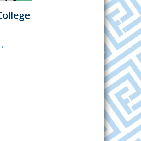
College
nl