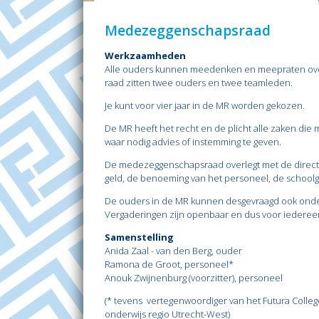
Medezeggenschapsraad
Werkzaamheden
Alle ouders kunnen meedenken en meepraten over
raad zitten twee ouders en twee teamleden.
Je kunt voor vier jaar in de MR worden gekozen.
De MR heeft het recht en de plicht alle zaken die
waar nodig advies of instemming te geven.
De medezeggenschapsraad overlegt met de directe
geld, de benoeming van het personeel, de schoolgi
De ouders in de MR kunnen desgevraagd ook onde
Vergaderingen zijn openbaar en dus voor iedereen
Samenstelling
Anida Zaal - van den Berg, ouder
Ramona de Groot, personeel*
Anouk Zwijnenburg (voorzitter), personeel
(*
tevens vertegenwoordiger van het Futura Colle
onderwijs regio Utrecht-West)