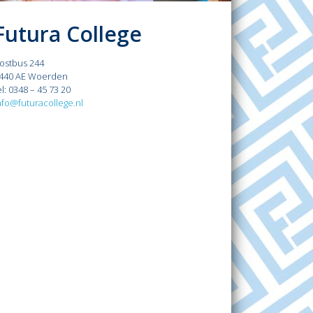
Futura College
ostbus 244
440 AE Woerden
el: 0348 – 45 73 20
nfo@futuracollege.nl