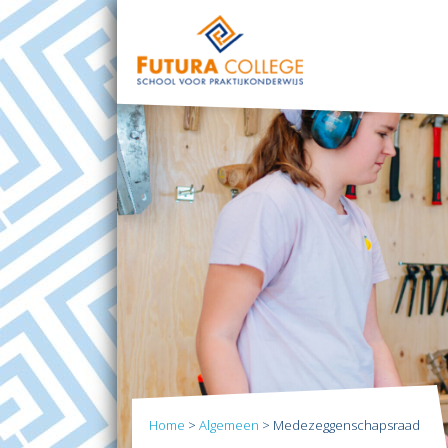
Home
>
Algemeen
>
Medezeggenschapsraad