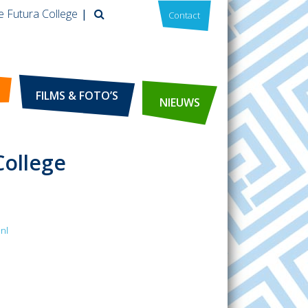
e Futura College
Contact
FILMS & FOTO’S
NIEUWS
College
nl