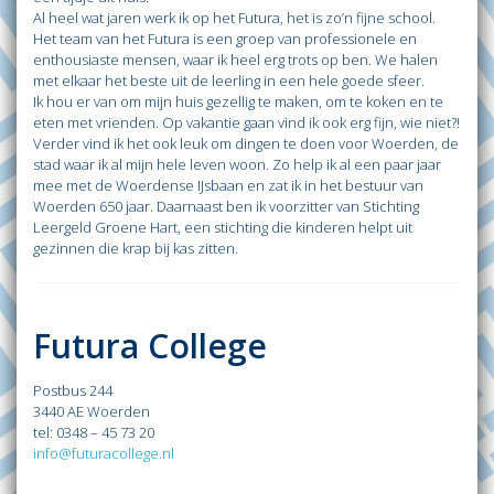
Al heel wat jaren werk ik op het Futura, het is zo’n fijne school.
Het team van het Futura is een groep van professionele en
enthousiaste mensen, waar ik heel erg trots op ben. We halen
met elkaar het beste uit de leerling in een hele goede sfeer.
Ik hou er van om mijn huis gezellig te maken, om te koken en te
eten met vrienden. Op vakantie gaan vind ik ook erg fijn, wie niet?!
Verder vind ik het ook leuk om dingen te doen voor Woerden, de
stad waar ik al mijn hele leven woon. Zo help ik al een paar jaar
mee met de Woerdense IJsbaan en zat ik in het bestuur van
Woerden 650 jaar. Daarnaast ben ik voorzitter van Stichting
Leergeld Groene Hart, een stichting die kinderen helpt uit
gezinnen die krap bij kas zitten.
Futura College
Postbus 244
3440 AE Woerden
tel: 0348 – 45 73 20
info@futuracollege.nl