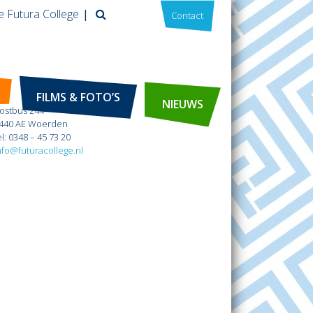
e Futura College
Contact
Futura College
FILMS & FOTO’S
NIEUWS
ostbus 244
440 AE Woerden
el: 0348 – 45 73 20
nfo@futuracollege.nl