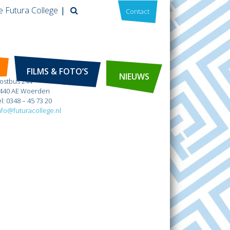
e Futura College
Contact
Futura College
FILMS & FOTO’S
NIEUWS
ostbus 244
440 AE Woerden
el: 0348 – 45 73 20
nfo@futuracollege.nl