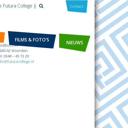
e Futura College
Contact
Futura College
FILMS & FOTO’S
NIEUWS
ostbus 244
440 AE Woerden
el: 0348 – 45 73 20
nfo@futuracollege.nl