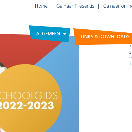
Home
Ga naar Presentis
Ga naar onlin
ALGEMEEN
LINKS & DOWNLOADS
P
3
t
i