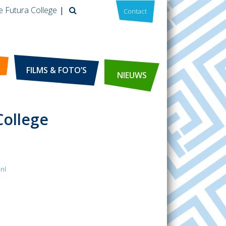
e Futura College
Contact
FILMS & FOTO’S
NIEUWS
College
nl